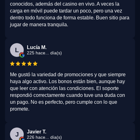
conocidos, además del casino en vivo. A veces la
carga en móvil puede tardar un poco, pero una vez
dentro todo funciona de forma estable. Buen sitio para
jugar de manera tranquila.
Lucía M.
L
225 hace... día(s)
Me gustó la variedad de promociones y que siempre
haya algo activo. Los bonos están bien, aunque hay
que leer con atención las condiciones. El soporte
respondió correctamente cuando tuve una duda con
un pago. No es perfecto, pero cumple con lo que
promete.
Javier T.
J
226 hace... día(s)