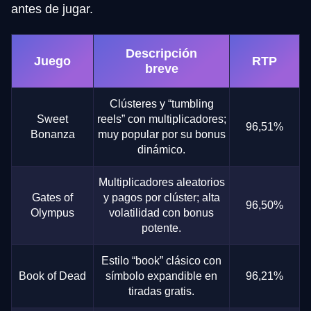
antes de jugar.
Descripción
Juego
RTP
breve
Clústeres y “tumbling
Sweet
reels” con multiplicadores;
96,51%
Bonanza
muy popular por su bonus
dinámico.
Multiplicadores aleatorios
Gates of
y pagos por clúster; alta
96,50%
Olympus
volatilidad con bonus
potente.
Estilo “book” clásico con
Book of Dead
símbolo expandible en
96,21%
tiradas gratis.