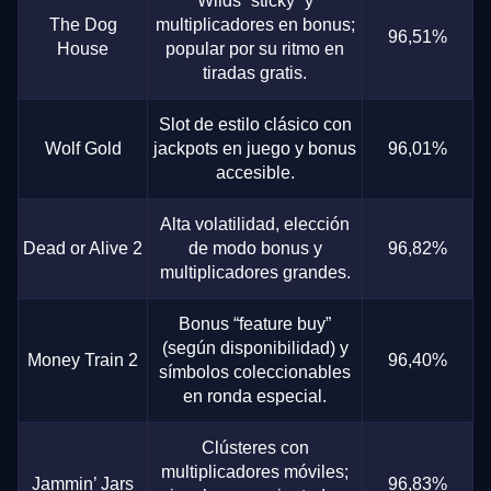
Wilds “sticky” y
The Dog
multiplicadores en bonus;
96,51%
House
popular por su ritmo en
tiradas gratis.
Slot de estilo clásico con
Wolf Gold
jackpots en juego y bonus
96,01%
accesible.
Alta volatilidad, elección
Dead or Alive 2
de modo bonus y
96,82%
multiplicadores grandes.
Bonus “feature buy”
(según disponibilidad) y
Money Train 2
96,40%
símbolos coleccionables
en ronda especial.
Clústeres con
multiplicadores móviles;
Jammin’ Jars
96,83%