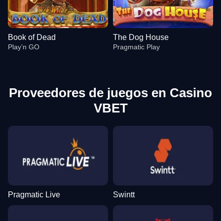
Book of Dead
The Dog House
Play’n GO
Pragmatic Play
Proveedores de juegos en Casino
VBET
Dream Catcher
Tower X
Wolf Gold
Live Blackjack
Aviator
Gates of Olympus
Evolution Gaming
Smart Soft
Pragmatic Play
Evolution Gaming
Spribe
Pragmatic Play
Pragmatic Live
Swintt
Dragon Tiger
Bustabit
Book of Dead
Monopoly Live
Spaceman
The Dog House