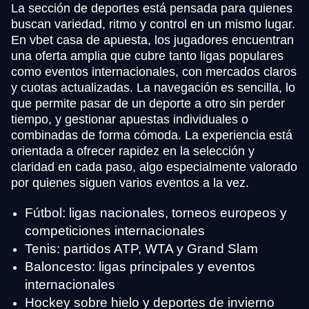
La sección de deportes está pensada para quienes
buscan variedad, ritmo y control en un mismo lugar.
En vbet casa de apuesta, los jugadores encuentran
una oferta amplia que cubre tanto ligas populares
como eventos internacionales, con mercados claros
y cuotas actualizadas. La navegación es sencilla, lo
que permite pasar de un deporte a otro sin perder
tiempo, y gestionar apuestas individuales o
combinadas de forma cómoda. La experiencia está
orientada a ofrecer rapidez en la selección y
claridad en cada paso, algo especialmente valorado
por quienes siguen varios eventos a la vez.
Fútbol: ligas nacionales, torneos europeos y
competiciones internacionales
Tenis: partidos ATP, WTA y Grand Slam
Baloncesto: ligas principales y eventos
internacionales
Hockey sobre hielo y deportes de invierno