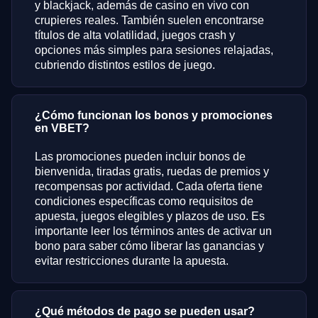
y blackjack, además de casino en vivo con
crupieres reales. También suelen encontrarse
títulos de alta volatilidad, juegos crash y
opciones más simples para sesiones relajadas,
cubriendo distintos estilos de juego.
¿Cómo funcionan los bonos y promociones
en VBET?
Las promociones pueden incluir bonos de
bienvenida, tiradas gratis, ruedas de premios y
recompensas por actividad. Cada oferta tiene
condiciones específicas como requisitos de
apuesta, juegos elegibles y plazos de uso. Es
importante leer los términos antes de activar un
bono para saber cómo liberar las ganancias y
evitar restricciones durante la apuesta.
¿Qué métodos de pago se pueden usar?