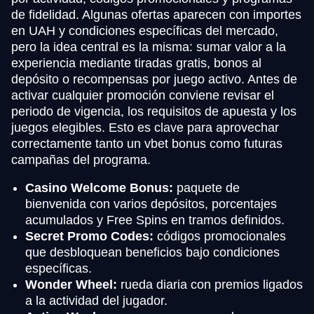
de fidelidad. Algunas ofertas aparecen con importes
en UAH y condiciones específicas del mercado,
pero la idea central es la misma: sumar valor a la
experiencia mediante tiradas gratis, bonos al
depósito o recompensas por juego activo. Antes de
activar cualquier promoción conviene revisar el
periodo de vigencia, los requisitos de apuesta y los
juegos elegibles. Esto es clave para aprovechar
correctamente tanto un vbet bonus como futuras
campañas del programa.
Casino Welcome Bonus:
paquete de
bienvenida con varios depósitos, porcentajes
acumulados y Free Spins en tramos definidos.
Secret Promo Codes:
códigos promocionales
que desbloquean beneficios bajo condiciones
específicas.
Wonder Wheel:
rueda diaria con premios ligados
a la actividad del jugador.