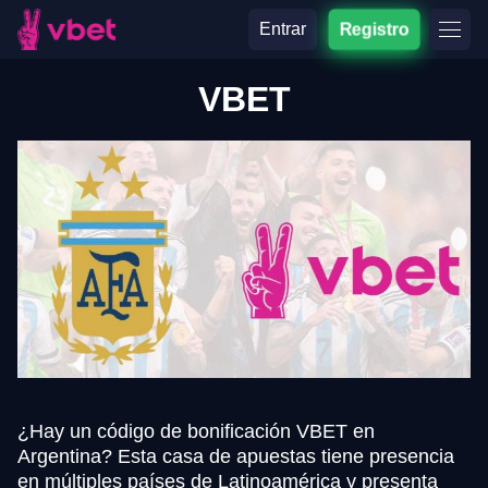
Entrar
Registro
VBET
¿Hay un código de bonificación VBET en
Argentina? Esta casa de apuestas tiene presencia
en múltiples países de Latinoamérica y presenta